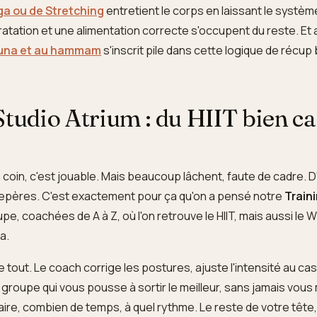
ga ou de Stretching
entretient le corps en laissant le systè
dratation et une alimentation correcte s'occupent du reste. Et
una et au hammam
s'inscrit pile dans cette logique de récup 
Studio Atrium : du HIIT bien ca
n coin, c'est jouable. Mais beaucoup lâchent, faute de cadre. 
epères. C'est exactement pour ça qu'on a pensé notre
Train
e, coachées de A à Z, où l'on retrouve le HIIT, mais aussi le W
a.
e tout. Le coach corrige les postures, ajuste l'intensité au ca
e groupe qui vous pousse à sortir le meilleur, sans jamais vous
ire, combien de temps, à quel rythme. Le reste de votre tête,