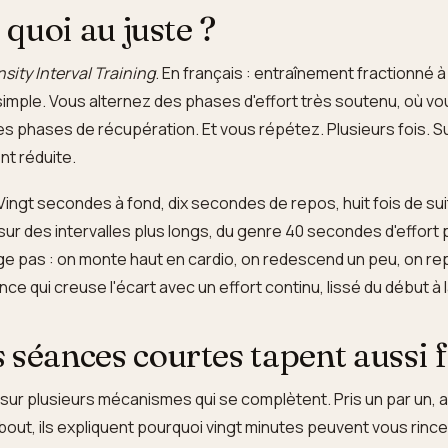
 quoi au juste ?
nsity Interval Training
. En français : entraînement fractionné 
t simple. Vous alternez des phases d'effort très soutenu, où v
es phases de récupération. Et vous répétez. Plusieurs fois. S
nt réduite.
Vingt secondes à fond, dix secondes de repos, huit fois de sui
ur des intervalles plus longs, du genre 40 secondes d'effort 
 pas : on monte haut en cardio, on redescend un peu, on rep
e qui creuse l'écart avec un effort continu, lissé du début à la
 séances courtes tapent aussi 
e sur plusieurs mécanismes qui se complètent. Pris un par un,
à bout, ils expliquent pourquoi vingt minutes peuvent vous rinc