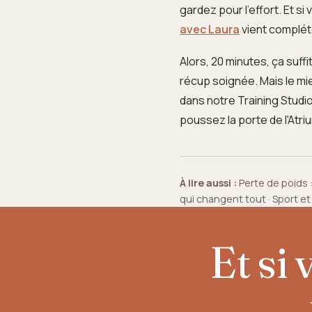
gardez pour l'effort. Et s
avec Laura
vient compléte
Alors, 20 minutes, ça suff
récup soignée. Mais le mi
dans notre Training Stud
poussez la porte de l'Atr
À lire aussi :
Perte de poids 
qui changent tout
·
Sport et
Et si 