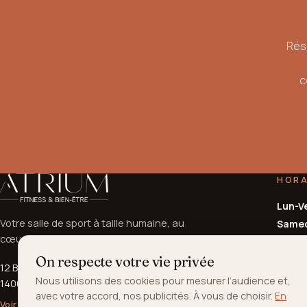
Rés
c
HORA
Lun-V
Votre salle de sport à taille humaine, au
Same
cœur de Caen.
Dima
On respecte votre vie privée
12 Boulevard Yves Guillou
ACCU
Nous utilisons des cookies pour mesurer l’audience et,
14000 Caen
avec votre accord, nos publicités. À vous de choisir.
En
Lun-V
Voir l'itinéraire →