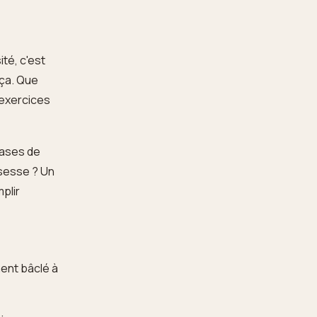
té, c'est
 ça. Que
 exercices
bases de
ssesse ? Un
mplir
ment bâclé à