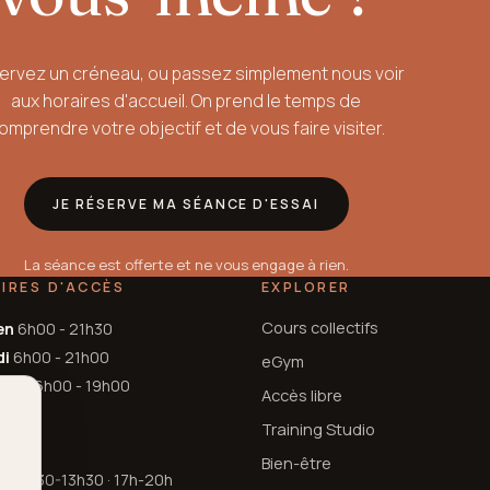
ervez un créneau, ou passez simplement nous voir
aux horaires d'accueil. On prend le temps de
omprendre votre objectif et de vous faire visiter.
JE RÉSERVE MA SÉANCE D'ESSAI
La séance est offerte et ne vous engage à rien.
IRES D'ACCÈS
EXPLORER
Cours collectifs
en
6h00 - 21h30
di
6h00 - 21h00
eGym
nche
6h00 - 19h00
Accès libre
Training Studio
EIL
Bien-être
en
9h30-13h30 · 17h-20h