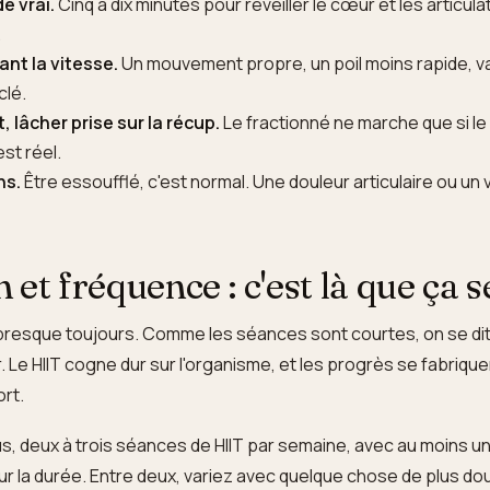
e vrai.
Cinq à dix minutes pour réveiller le cœur et les articula
.
ant la vitesse.
Un mouvement propre, un poil moins rapide, v
clé.
, lâcher prise sur la récup.
Le fractionné ne marche que si le
st réel.
ns.
Être essoufflé, c'est normal. Une douleur articulaire ou un 
et fréquence : c'est là que ça s
ie presque toujours. Comme les séances sont courtes, on se dit
r. Le HIIT cogne dur sur l'organisme, et les progrès se fabriqu
ort.
us, deux à trois séances de HIIT par semaine, avec au moins un
sur la durée. Entre deux, variez avec quelque chose de plus do