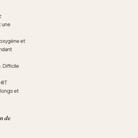
z
z une
'oxygène et
endant
Difficile
HIIT
 longs et
on de