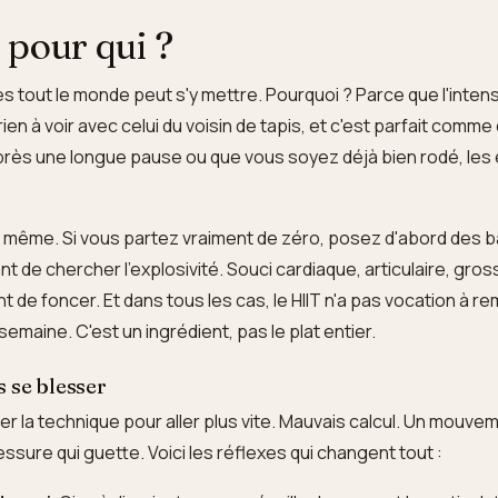
t pour qui ?
s tout le monde peut s'y mettre. Pourquoi ? Parce que l'intensi
rien à voir avec celui du voisin de tapis, et c'est parfait comme
près une longue pause ou que vous soyez déjà bien rodé, les
même. Si vous partez vraiment de zéro, posez d'abord des 
nt de chercher l'explosivité. Souci cardiaque, articulaire, gro
 de foncer. Et dans tous les cas, le HIIT n'a pas vocation à re
maine. C'est un ingrédient, pas le plat entier.
s se blesser
fier la technique pour aller plus vite. Mauvais calcul. Un mouve
essure qui guette. Voici les réflexes qui changent tout :