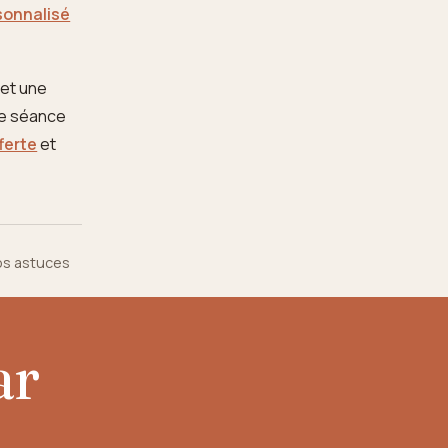
sonnalisé
 et une
ne séance
ferte
et
nos astuces
ar