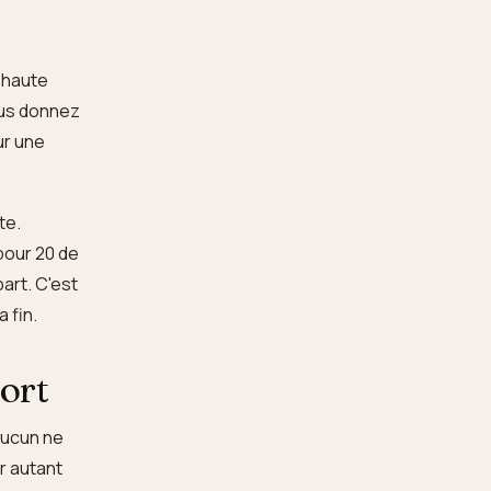
à haute
ous donnez
ur une
te.
pour 20 de
art. C'est
 fin.
fort
 aucun ne
er autant