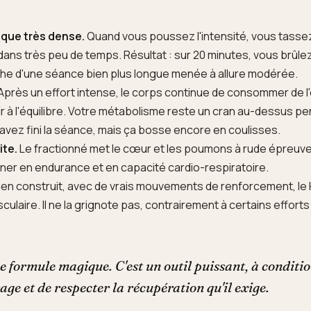
que très dense.
Quand vous poussez l'intensité, vous tasse
ans très peu de temps. Résultat : sur 20 minutes, vous brûle
che d'une séance bien plus longue menée à allure modérée.
Après un effort intense, le corps continue de consommer de l
ir à l'équilibre. Votre métabolisme reste un cran au-dessus p
avez fini la séance, mais ça bosse encore en coulisses.
ite.
Le fractionné met le cœur et les poumons à rude épreuve. 
ner en endurance et en capacité cardio-respiratoire.
en construit, avec de vrais mouvements de renforcement, le 
ulaire. Il ne la grignote pas, contrairement à certains efforts
ne formule magique. C'est un outil puissant, à conditi
sage et de respecter la récupération qu'il exige.