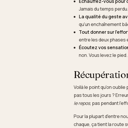
Échauffez-vous pour d
Jamais du temps perdu
La qualité du geste av
qu'un enchaînement bâ
Tout donner sur l'effort
entre les deux phases e
Écoutez vos sensatio
non. Vous levez le pied.
Récupération 
Voilà le point qu'on oubl
pas tous les jours ? Erreu
le repos
, pas pendant l'eff
Pour la plupart d'entre no
chaque, ça tient la route 