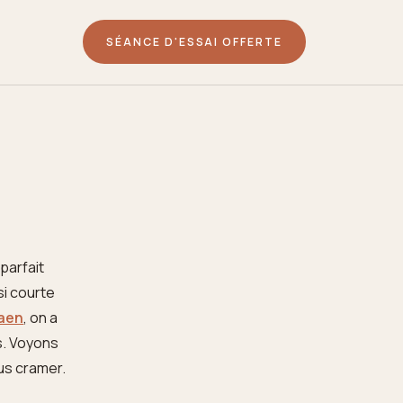
SÉANCE D'ESSAI OFFERTE
parfait
si courte
Caen
, on a
s. Voyons
ous cramer.