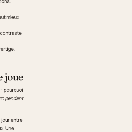
tions.
aut mieux
 contraste
vertige,
e joue
 : pourquoi
ent
pendant
 jour entre
ux. Une