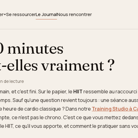
er
Se ressourcer
Le Journal
Nous rencontrer
0 minutes
t-elles vraiment ?
in de lecture
in, et c'est fini. Sur le papier, le
HIIT
ressemble au raccourci 
emps. Sauf qu'une question revient toujours : une séance aus
une heure de cardio classique ? Dans notre
Training Studio à 
mpte, ce n'est pas le chrono. C'est ce que vous mettez dedan
e HIIT, ce qu'il vous apporte, et comment le pratiquer sans v