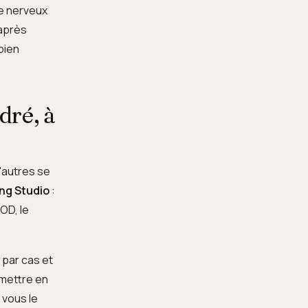
me nerveux
 après
bien
dré, à
D'autres se
ing Studio
:
OD, le
s par cas et
 mettre en
 vous le