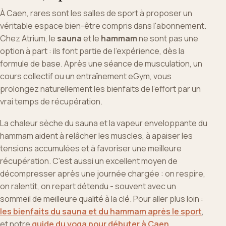
À Caen, rares sont les salles de sport à proposer un
véritable espace bien-être compris dans l'abonnement.
Chez Atrium, le
sauna
et le
hammam
ne sont pas une
option à part : ils font partie de l'expérience, dès la
formule de base. Après une séance de musculation, un
cours collectif ou un entraînement eGym, vous
prolongez naturellement les bienfaits de l'effort par un
vrai temps de récupération.
La chaleur sèche du sauna et la vapeur enveloppante du
hammam aident à relâcher les muscles, à apaiser les
tensions accumulées et à favoriser une meilleure
récupération. C'est aussi un excellent moyen de
décompresser après une journée chargée : on respire,
on ralentit, on repart détendu - souvent avec un
sommeil de meilleure qualité à la clé. Pour aller plus loin :
les bienfaits du sauna et du hammam après le sport
,
et notre
guide du yoga pour débuter à Caen
.