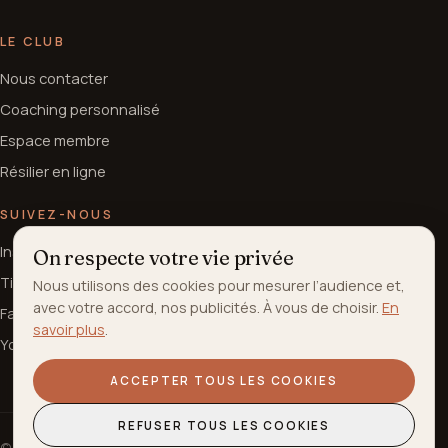
LE CLUB
Nous contacter
Coaching personnalisé
Espace membre
Résilier en ligne
SUIVEZ-NOUS
Instagram
On respecte votre vie privée
TikTok
Nous utilisons des cookies pour mesurer l’audience et,
avec votre accord, nos publicités. À vous de choisir.
En
Facebook
savoir plus
.
YouTube
ACCEPTER TOUS LES COOKIES
REFUSER TOUS LES COOKIES
© 2026 Atrium - NEM Sports. Tous droits réservés.