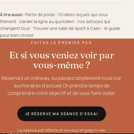
À lire aussi :
Perte de poids : 10 idées reçues qui vous
freinent
·
Garder la ligne au quotidien : nos astuces qui
changent tout
·
Trouver une salle de sport à Caen : le guide
pour bien choisir
FAITES LE PREMIER PAS
Et si vous veniez voir par
vous-même ?
Réservez un créneau, ou passez simplement nous voir
aux horaires d'accueil. On prend le temps de
comprendre votre objectif et de vous faire visiter.
JE RÉSERVE MA SÉANCE D'ESSAI
La séance est offerte et ne vous engage à rien.