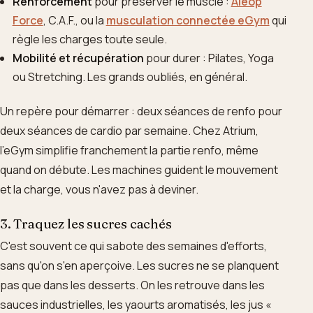
Renforcement
pour préserver le muscle :
Aleop
Force
, C.A.F., ou la
musculation connectée eGym
qui
règle les charges toute seule.
Mobilité et récupération
pour durer : Pilates, Yoga
ou Stretching. Les grands oubliés, en général.
Un repère pour démarrer : deux séances de renfo pour
deux séances de cardio par semaine. Chez Atrium,
l'eGym simplifie franchement la partie renfo, même
quand on débute. Les machines guident le mouvement
et la charge, vous n'avez pas à deviner.
3. Traquez les sucres cachés
C'est souvent ce qui sabote des semaines d'efforts,
sans qu'on s'en aperçoive. Les sucres ne se planquent
pas que dans les desserts. On les retrouve dans les
sauces industrielles, les yaourts aromatisés, les jus «