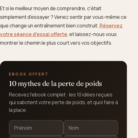
Et si le meilleur moyen de comprendre, c'était
simplement d'essayer ? Venez sentir par vous-même ce
que change un entraînement bien construit.
Réservez
votre séance d'essai offerte
, et laissez-nous vous
montrer le chemin le plus court vers vos objectifs.
EBOOK OFFERT
10 mythes de la perte de poids
Recevez l'ebook complet : les 10 idées reçues
qui sabotent votre perte de poids, et quoi faire à
la place.