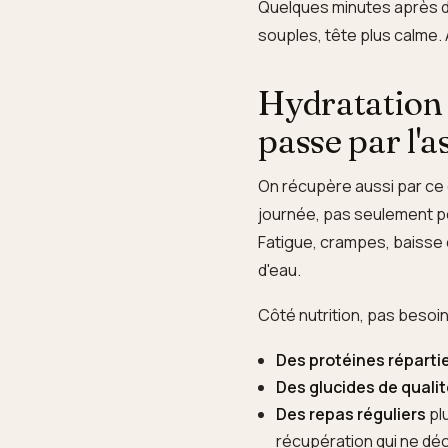
Quelques minutes après du
souples, tête plus calme.
Hydratation e
passe par l'a
On récupère aussi par ce 
journée, pas seulement pe
Fatigue, crampes, baisse 
d'eau.
Côté nutrition, pas besoin 
Des protéines répartie
Des glucides de quali
Des repas réguliers
pl
récupération qui ne dé