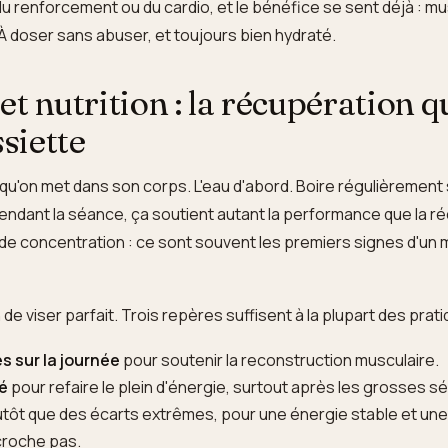
 renforcement ou du cardio, et le bénéfice se sent déjà : mu
 À doser sans abuser, et toujours bien hydraté.
t nutrition : la récupération q
ssiette
qu'on met dans son corps. L'eau d'abord. Boire régulièrement 
ndant la séance, ça soutient autant la performance que la r
de concentration : ce sont souvent les premiers signes d'un
de viser parfait. Trois repères suffisent à la plupart des prati
s sur la journée
pour soutenir la reconstruction musculaire.
té
pour refaire le plein d'énergie, surtout après les grosses s
utôt que des écarts extrêmes, pour une énergie stable et une
croche pas.