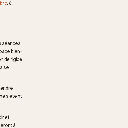
ibre
, à
is séances
space bien-
en de rigide
ns se
prendre
 ne s'éteint
ir et
deront à