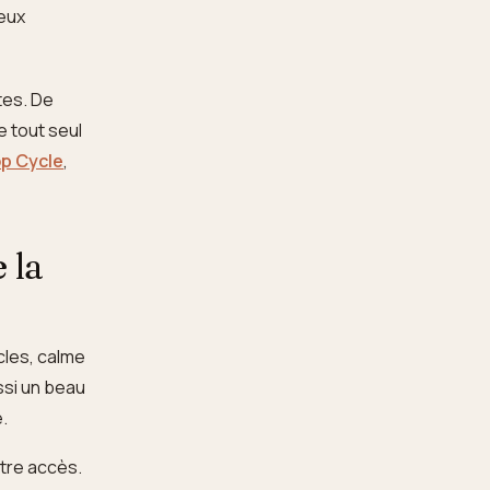
deux
tes. De
e tout seul
op Cycle
,
 la
scles, calme
ssi un beau
.
otre accès.