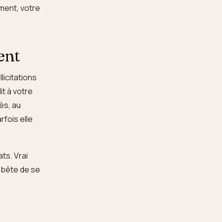
iment, votre
ent
licitations
it à votre
rès, au
rfois elle
ts. Vrai
e bête de se