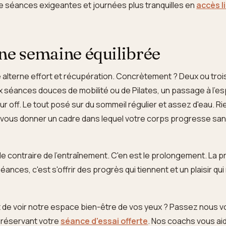
re séances exigeantes et journées plus tranquilles en
accès l
ne semaine équilibrée
alterne effort et récupération. Concrètement ? Deux ou tro
x séances douces de mobilité ou de Pilates, un passage à l'e
our off. Le tout posé sur du sommeil régulier et assez d'eau. Ri
de vous donner un cadre dans lequel votre corps progresse sa
le contraire de l'entraînement. C'en est le prolongement. La 
ances, c'est s'offrir des progrès qui tiennent et un plaisir qui
et de voir notre espace bien-être de vos yeux ? Passez nous vo
n réservant votre
séance d'essai offerte
. Nos coachs vous ai