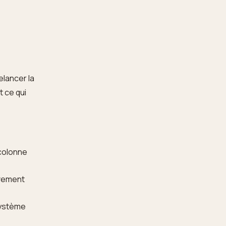
elancer la
t ce qui
 colonne
uvement
système