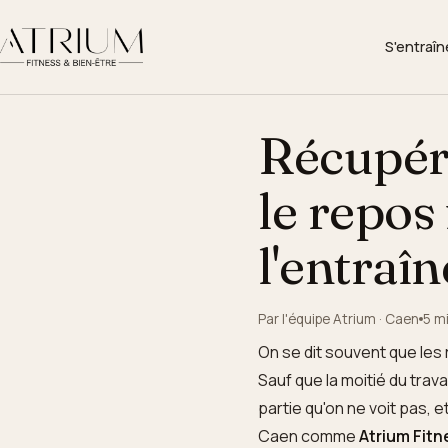
S'entraîn
▾
Récupér
le repos 
l'entraî
Par l'équipe Atrium · Caen
5 m
On se dit souvent que les 
Sauf que la moitié du trav
partie qu'on ne voit pas, e
Caen comme
Atrium Fitn