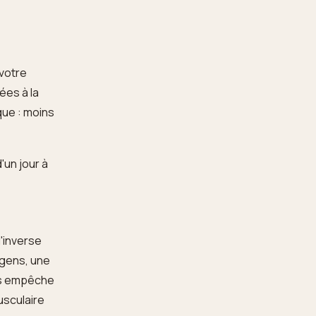
 votre
ées à la
nque : moins
'un jour à
'inverse
s gens, une
ous empêche
musculaire