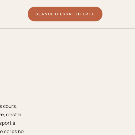
SÉANCE D'ESSAI OFFERTE
s cours.
ve
, c'est la
 sport à
re corps ne