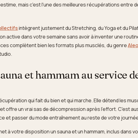
-estime, mais c'est l'une des meilleures récupérations entre 
llectifs
intègrent justement du Stretching, du Yoga et du Pila
ion active dans votre semaine sans avoir à inventer une routin
nces complètent bien les formats plus musclés, du genre
Ale
tudio.
 sauna et hammam au service de
e récupération qui fait du bien et qui marche. Elle détend les mu
et offre un vrai sas de décompression après l'effort. C'est au
nce et passer du mode entraînement au reste de votre journée
et à votre disposition un sauna et un hammam, inclus dans v