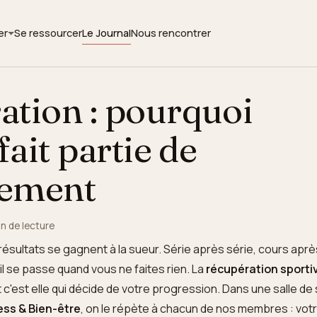
er
Se ressourcer
Le Journal
Nous rencontrer
ation : pourquoi
fait partie de
nement
in de lecture
résultats se gagnent à la sueur. Série après série, cours aprè
ail se passe quand vous ne faites rien. La
récupération sporti
t c'est elle qui décide de votre progression. Dans une salle de
ess & Bien-être
, on le répète à chacun de nos membres : vot