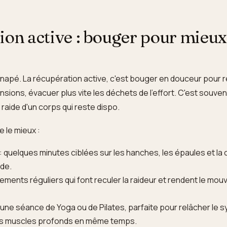
ion active : bouger pour mieux
napé. La récupération active, c'est bouger en douceur pour r
ensions, évacuer plus vite les déchets de l'effort. C'est souven
raide d'un corps qui reste dispo.
e le mieux :
: quelques minutes ciblées sur les hanches, les épaules et la
ude.
rements réguliers qui font reculer la raideur et rendent le mo
 une séance de Yoga ou de Pilates, parfaite pour relâcher le 
les muscles profonds en même temps.