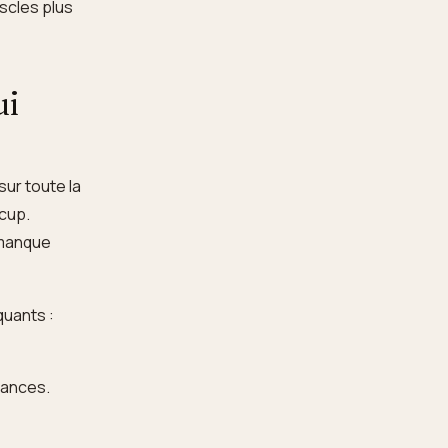
scles plus
ui
sur toute la
écup.
 manque
quants :
éances.