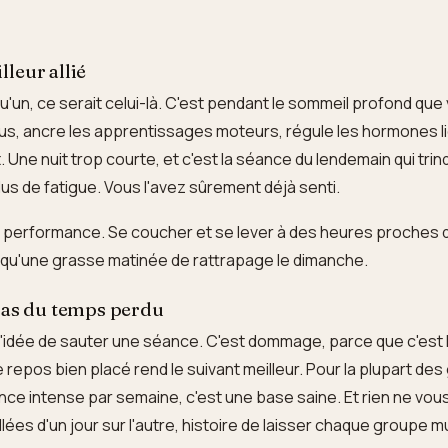
leur allié
qu'un, ce serait celui-là. C'est pendant le sommeil profond que
us, ancre les apprentissages moteurs, régule les hormones li
. Une nuit trop courte, et c'est la séance du lendemain qui tri
lus de fatigue. Vous l'avez sûrement déjà senti.
la performance. Se coucher et se lever à des heures proches d
ux qu'une grasse matinée de rattrapage le dimanche.
 pas du temps perdu
l'idée de sauter une séance. C'est dommage, parce que c'est l
 de repos bien placé rend le suivant meilleur. Pour la plupart de
nce intense par semaine, c'est une base saine. Et rien ne v
llées d'un jour sur l'autre, histoire de laisser chaque groupe 