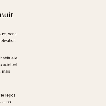
 nuit
ours, sans
motivation
habituelle,
ls pointent
s, mais
r le repos
z aussi