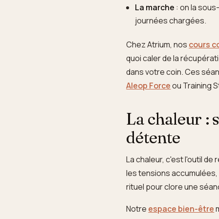
La marche
: on la sous
journées chargées.
Chez Atrium, nos
cours co
quoi caler de la récupérat
dans votre coin. Ces séa
Aleop Force
ou Training S
La chaleur :
détente
La chaleur, c'est l'outil d
les tensions accumulées, 
rituel pour clore une séa
Notre
espace bien-être
m