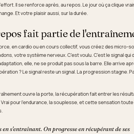
effort. Il se renforce après, au repos. Le jour où ça clique vra
nge. Et votre plaisir aussi, sur la durée.
epos fait partie de l'entraînem
orce, en cardio ou en cours collectif, vous créez des micro-sol
ons, votre système nerveux. C'est voulu. C'est le signal qui d
adaptation, elle, ne se produit pas sous la barre. Elle arrive ap
ration ? Le signal reste un signal. La progression stagne. Pa
aînement ouvre la porte, la récupération fait entrer les résulta
 Vrai pour l'endurance, la souplesse, et cette sensation tout
s.
 en s'entraînant. On progresse en récupérant de ses